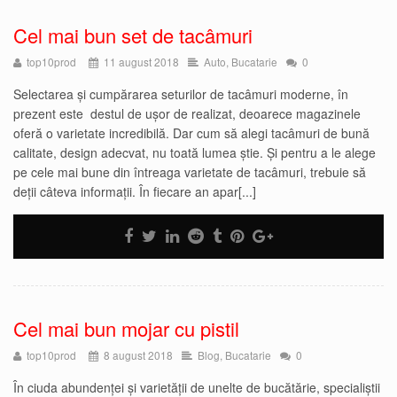
Cel mai bun set de tacâmuri
top10prod
11 august 2018
Auto
,
Bucatarie
0
Selectarea și cumpărarea seturilor de tacâmuri moderne, în
prezent este destul de ușor de realizat, deoarece magazinele
oferă o varietate incredibilă. Dar cum să alegi tacâmuri de bună
calitate, design adecvat, nu toată lumea știe. Și pentru a le alege
pe cele mai bune din întreaga varietate de tacâmuri, trebuie să
deții câteva informații. În fiecare an apar[...]
Cel mai bun mojar cu pistil
top10prod
8 august 2018
Blog
,
Bucatarie
0
În ciuda abundenței și varietății de unelte de bucătărie, specialiștii