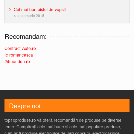
Cel mai bun pistol de vopsit
4 septembrie 2018
Recomandam:
Contract-Auto.ro
Ie romaneasca
24monden.ro
Despre noi
top10produse.ro vă oferă recomandări de produse pe diverse
teme. Cumpărați cele mai bune și cele mai populare produse,
cum ar fi produse electronice de larg consum, electrocasnice,