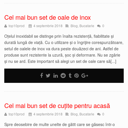
Cel mai bun set de oale de inox
top10prod
4 septembrie 2018
Blog
,
Bucatarie
0
Oțelul inoxidabil se distinge prin înalta rezistență, fiabilitate și
durată lungă de viață. Cu o utilizare și o îngrijire corespunzătoare,
setul de oalele de inox va dura peste douăzeci de ani. Astfel de
produse sunt rezistente la uzură, șoc și deformare. Nu se zgârie
și nu se ard. Este important să alegi un set de oale care să[...]
Cel mai bun set de cuțite pentru acasă
top10prod
4 septembrie 2018
Blog
,
Bucatarie
0
Spre deosebire de multe unelte de gătit care se găsesc într-o