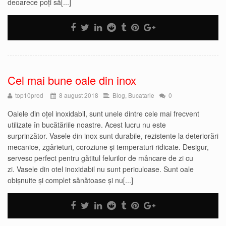
deoarece poți să[...]
Cel mai bune oale din inox
top10prod
8 august 2018
Blog
,
Bucatarie
0
Oalele din oțel inoxidabil, sunt unele dintre cele mai frecvent
utilizate în bucătăriile noastre. Acest lucru nu este
surprinzător. Vasele din inox sunt durabile, rezistente la deteriorări
mecanice, zgârieturi, coroziune și temperaturi ridicate. Desigur,
servesc perfect pentru gătitul felurilor de mâncare de zi cu
zi. Vasele din otel inoxidabil nu sunt periculoase. Sunt oale
obișnuite și complet sănătoase și nu[...]