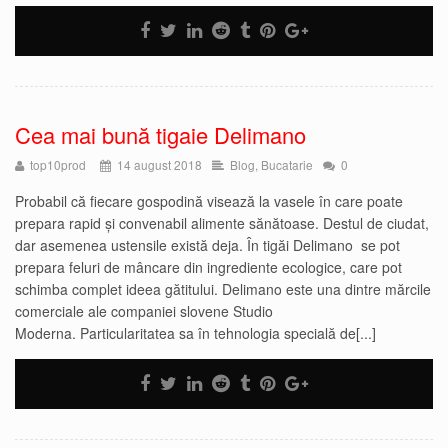
Cea mai bună tigaie Delimano
top10prod
14 august 2018
Blog
,
Bucatarie
0
Probabil că fiecare gospodină visează la vasele în care poate
prepara rapid și convenabil alimente sănătoase. Destul de ciudat,
dar asemenea ustensile există deja. În tigăi Delimano se pot
prepara feluri de mâncare din ingrediente ecologice, care pot
schimba complet ideea gătitului. Delimano este una dintre mărcile
comerciale ale companiei slovene Studio
Moderna. Particularitatea sa în tehnologia specială de[...]