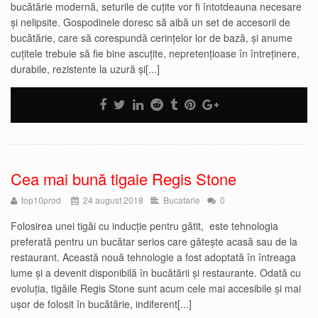
bucătărie modernă, seturile de cuțite vor fi întotdeauna necesare
și nelipsite. Gospodinele doresc să aibă un set de accesorii de
bucătărie, care să corespundă cerințelor lor de bază, și anume
cuțitele trebuie să fie bine ascuțite, nepretențioase în întreținere,
durabile, rezistente la uzură și[...]
Cea mai bună tigaie Regis Stone
top10prod
24 august 2018
Bucatarie
0
Folosirea unei tigăi cu inducție pentru gătit, este tehnologia
preferată pentru un bucătar serios care gătește acasă sau de la
restaurant. Această nouă tehnologie a fost adoptată în întreaga
lume și a devenit disponibilă în bucătării și restaurante. Odată cu
evoluția, tigăile Regis Stone sunt acum cele mai accesibile și mai
ușor de folosit în bucătărie, indiferent[...]