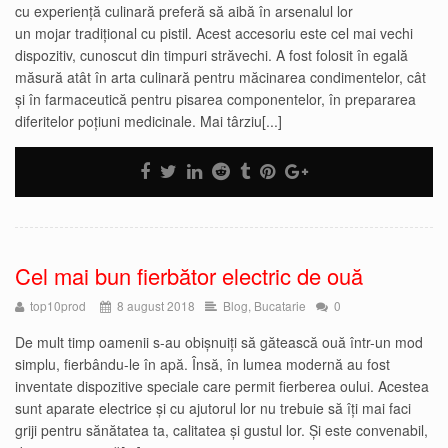
cu experiență culinară preferă să aibă în arsenalul lor
un mojar tradițional cu pistil. Acest accesoriu este cel mai vechi
dispozitiv, cunoscut din timpuri străvechi. A fost folosit în egală
măsură atât în ​​arta culinară pentru măcinarea condimentelor, cât
și în farmaceutică pentru pisarea componentelor, în prepararea
diferitelor poțiuni medicinale. Mai târziu[...]
Cel mai bun fierbător electric de ouă
top10prod
8 august 2018
Blog
,
Bucatarie
0
De mult timp oamenii s-au obișnuiți să gătească ouă într-un mod
simplu, fierbându-le în apă. Însă, în lumea modernă au fost
inventate dispozitive speciale care permit fierberea oului. Acestea
sunt aparate electrice și cu ajutorul lor nu trebuie să îți mai faci
griji pentru sănătatea ta, calitatea și gustul lor. Și este convenabil,