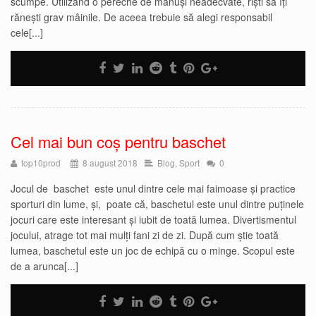
scumpe. Utilizând o pereche de mănuși neadecvate, riști să îți
rănești grav mâinile. De aceea trebuie să alegi responsabil
cele[...]
Cel mai bun coș pentru baschet
top10prod
8 august 2018
Blog
,
Sport
0
Jocul de baschet este unul dintre cele mai faimoase și practice
sporturi din lume, și, poate că, baschetul este unul dintre puținele
jocuri care este interesant și iubit de toată lumea. Divertismentul
jocului, atrage tot mai mulți fani zi de zi. După cum știe toată
lumea, baschetul este un joc de echipă cu o minge. Scopul este
de a arunca[...]