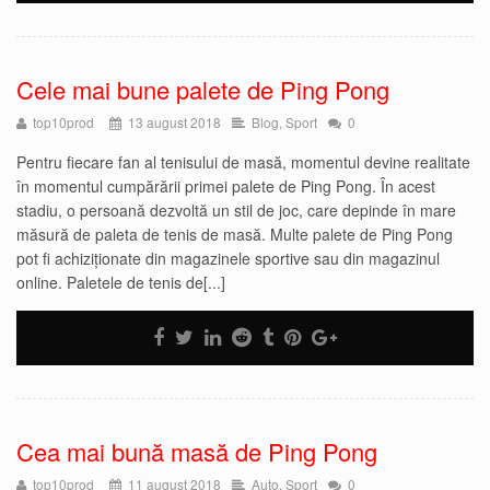
Cele mai bune palete de Ping Pong
top10prod
13 august 2018
Blog
,
Sport
0
Pentru fiecare fan al tenisului de masă, momentul devine realitate
în momentul cumpărării primei palete de Ping Pong. În acest
stadiu, o persoană dezvoltă un stil de joc, care depinde în mare
măsură de paleta de tenis de masă. Multe palete de Ping Pong
pot fi achiziționate din magazinele sportive sau din magazinul
online. Paletele de tenis de[...]
Cea mai bună masă de Ping Pong
top10prod
11 august 2018
Auto
,
Sport
0