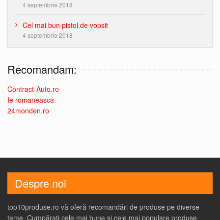
4 septembrie 2018
Cel mai bun pistol de vopsit
4 septembrie 2018
Recomandam:
Contract-Auto.ro
Ie romaneasca
24monden.ro
Despre noi
top10produse.ro vă oferă recomandări de produse pe diverse
teme. Cumpărați cele mai bune și cele mai populare produse,