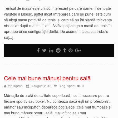
Tenisul de masă este un joc interesant pe care oamenii de toate
vârstele îl iubesc, astfel încât întrebarea care se pune, este cum
să alegi masa potrivită de tenis, și care să nu își piardă relevanța
nici chiar după mai mulți ani. Astăzi poți alege o masă de tenis în
aproape orice configurație dorită. De asemeni, aceasta trebuie
să[...]
Cele mai bune mănuși pentru sală
top10prod
8 august 2018
Blog
,
Sport
0
Mănușile de sală de calitate superioară, sunt necesare pentru
fiecare sportiv sau boxer. Nu contează dacă ești un profesionist,
amator sau începător, deoarece poți alege cele mai frumoase și
mai bune mănuși pentru sală, mai ieftine sau mai