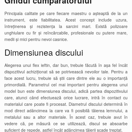
Ghidul cumpărătorului
Principala calitate pe care fiecare maestru o așteaptă de la un
instrument, este fiabilitatea. Acest concept include uzura,
întreținerea și rezistența la sarcini mari.
Există polizoare
unghiulare cu fir și reîncărcabile, profesionale cu putere mare,
medii și mici pentru nevoi casnice.
Dimensiunea discului
Alegerea unui flex ieftin, dar bun, trebuie făcută în așa fel încât
dispozitivul achiziționat să se potrivească nevoilor tale. Pentru a
face acest lucru, trebuie să știi care dintre ele au o importanță
primordială. Parametrul cel mai important pentru alegerea unui
model bun este dimensiunea discului, adică partea dispozitivului
care, atunci când efectuează orice lucrare, intră în contact cu
materialul care poate fi procesat. Diametrul discului determină în
mod direct adâncimea la care va fi posibilă tăierea lemnului, a
metalului sau a altor materiale. În acest caz, trebuie avut în
vedere că, pe măsură ce se utilizează, discul se absoarbe
suficient de repede, astfel încât adâncimea tăierii scade treptat.