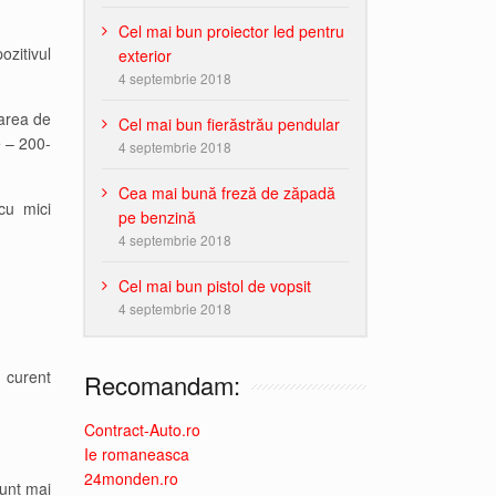
Cel mai bun proiector led pentru
ozitivul
exterior
4 septembrie 2018
carea de
Cel mai bun fierăstrău pendular
e – 200-
4 septembrie 2018
Cea mai bună freză de zăpadă
cu mici
pe benzină
4 septembrie 2018
Cel mai bun pistol de vopsit
4 septembrie 2018
 curent
Recomandam:
Contract-Auto.ro
Ie romaneasca
24monden.ro
sunt mai