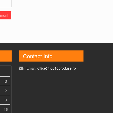
Contact Info
Email:
office@top10produse.ro
D
2
9
16