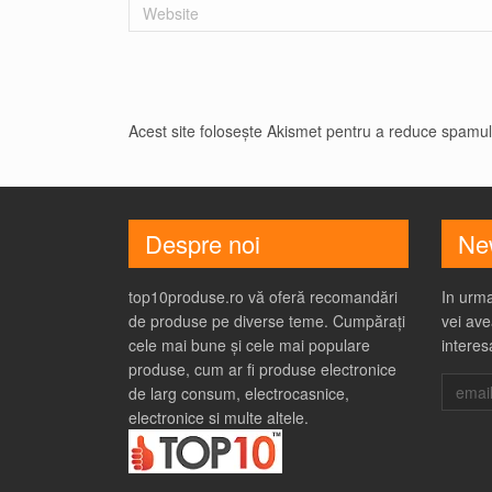
Website
Acest site folosește Akismet pentru a reduce spamu
Despre noi
New
top10produse.ro vă oferă recomandări
In urma
de produse pe diverse teme. Cumpărați
vei ave
cele mai bune și cele mai populare
interes
produse, cum ar fi produse electronice
de larg consum, electrocasnice,
electronice si multe altele.