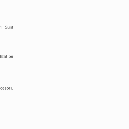
i. Sunt
lizat pe
cesorii,