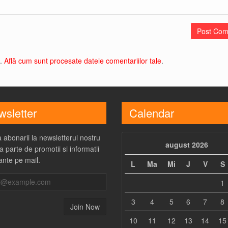
l.
Află cum sunt procesate datele comentariilor tale
.
sletter
Calendar
 abonarii la newsletterul nostru
august 2026
a parte de promotii si informatii
ante pe mail.
L
Ma
Mi
J
V
S
1
3
4
5
6
7
8
10
11
12
13
14
15