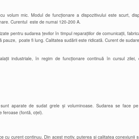
cu volum mic. Modul de funcționare a dispozitivului este scurt, disp
onare. Curentul este de numai 120-200 A.
izate pentru sudarea țevilor în timpul reparațiilor de comunicații, fabri
ră pauze, poate fi lung. Calitatea sudării este ridicată. Curent de sudar
ații industriale, în regim de funcționare continuă în cursul zilei, 
să sunt aparate de sudat grele și voluminoase. Sudarea se face pe
e feroase (fontă, oțel).
 cu curent continuu. Din acest motiv, puterea și calitatea conexiunii 