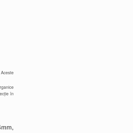
. Aceste
organice
ecție în
-4mm,