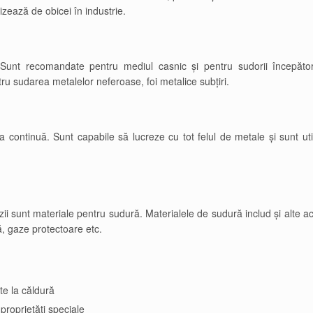
izează de obicei în industrie.
Sunt recomandate pentru mediul casnic și pentru sudorii începător
entru sudarea metalelor neferoase, foi metalice subțiri.
 continuă. Sunt capabile să lucreze cu tot felul de metale și sunt uti
ii sunt materiale pentru sudură. Materialele de sudură includ și alte ac
, gaze protectoare etc.
te la căldură
proprietăți speciale