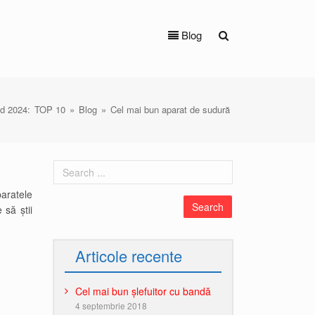
Blog
id 2024:
TOP 10
»
Blog
»
Cel mai bun aparat de sudură
paratele
să știi
Articole recente
Cel mai bun șlefuitor cu bandă
4 septembrie 2018