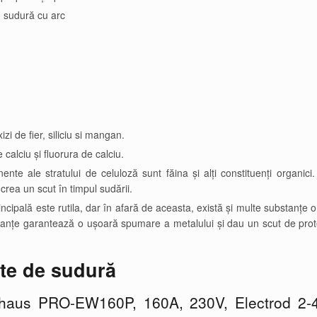
cu sudură cu arc
zi de fier, siliciu si mangan.
 calciu și fluorura de calciu.
nte ale stratului de celuloză sunt făina și alți constituenți organici
rea un scut în timpul sudării.
ncipală este rutila, dar în afară de aceasta, există și multe substanțe 
stanțe garantează o ușoară spumare a metalului și dau un scut de prot
te de sudură
einhaus PRO-EW160P, 160A, 230V, Electrod 2