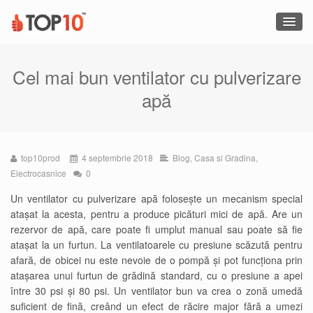
Cel mai bun ventilator cu pulverizare
apă
top10prod
4 septembrie 2018
Blog
,
Casa si Gradina
,
Electrocasnice
0
Un ventilator cu pulverizare apă folosește un mecanism special
atașat la acesta, pentru a produce picături mici de apă. Are un
rezervor de apă, care poate fi umplut manual sau poate să fie
atașat la un furtun. La ventilatoarele cu presiune scăzută pentru
afară, de obicei nu este nevoie de o pompă și pot funcționa prin
atașarea unui furtun de grădină standard, cu o presiune a apei
între 30 psi și 80 psi. Un ventilator bun va crea o zonă umedă
suficient de fină, creând un efect de răcire major fără a umezi