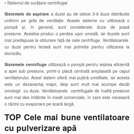
• Sistemul de curățare centrifugal
Sistemele de aspirare
a duzei au de obicei 3-6 duze distribuite
uniform pe grila de ventilație. Aceste sisteme nu utilizează o
pompă și, în general, sunt considerate duze de joasă
presiune. Acestea produc o perdea ușor umedă, iar duzele sunt
mai predispuse la obturare față de cele centrifuge. Ventilatoarele
cu duze pentru terasă sunt mai potrivite pentru utilizarea la
domiciliu.
Sistemele centrifuge
utilizează o pompă pentru ieșirea eficientă
a apei sub presiune, printr-o placă centrală amplasată pe capul
ventilatorului. Acest sistem oferă mai puțină umiditate, iar acesta
este un dezavantaj major, deși sunt mult mai scumpe decât
omologii cu duze. Ventilatoarele centrifugale de înaltă presiune
sunt mai des întâlnite în medii comerciale, în care este necesară
o răcire cu evaporare pe scară largă.
TOP Cele mai bune ventilatoare
cu pulverizare apă