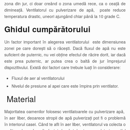
zona din jur, ci doar creând o zona umedă rece, ca o ceață de
dimineață. Ventilatorul cu pulverizare de apă, poate reduce
temperatura drastic, uneori ajungând chiar până la 10 grade C.
Ghidul cumpărătorului
Un factor important în alegerea ventilatorului este dimensiunea
zonei pe care dorești să o răcești. Dacă fluxul de apă nu este
suficient de puternic, nu vei obține efectul de răcire dorit, iar dacă
este prea puternic, ar putea crea o baltă de jur împrejurul
dispozitivului. Există doi factori care trebuie luați în considerare:
Fluxul de aer al ventilatorului
Nivelul de presiune al apei care este împins prin ventilator.
Material
Majoritatea oamenilor folosesc ventilatoarele cu pulverizare apă,
în aer liber, deoarece stropii de apă pulverizați pot fi o problemă
în interiorul casei. Când te afli în aer liber, ventilatorul va colecta o