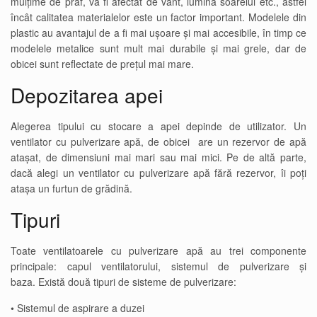
mulțime de praf, va fi afectat de vânt, lumina soarelui etc., astfel
încât calitatea materialelor este un factor important. Modelele din
plastic au avantajul de a fi mai ușoare și mai accesibile, în timp ce
modelele metalice sunt mult mai durabile și mai grele, dar de
obicei sunt reflectate de prețul mai mare.
Depozitarea apei
Alegerea tipului cu stocare a apei depinde de utilizator. Un
ventilator cu pulverizare apă, de obicei are un rezervor de apă
atașat, de dimensiuni mai mari sau mai mici. Pe de altă parte,
dacă alegi un ventilator cu pulverizare apă fără rezervor, îi poți
atașa un furtun de grădină.
Tipuri
Toate ventilatoarele cu pulverizare apă au trei componente
principale: capul ventilatorului, sistemul de pulverizare și
baza. Există două tipuri de sisteme de pulverizare:
• Sistemul de aspirare a duzei