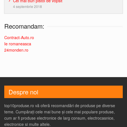
Cel mai bun pistol de vopsit
4 septembrie 2018
Recomandam:
Contract-Auto.ro
Ie romaneasca
24monden.ro
Despre noi
top10produse.ro vă oferă recomandări de produse pe diverse
teme. Cumpărați cele mai bune și cele mai populare produse,
cum ar fi produse electronice de larg consum, electrocasnice,
electronice si multe altele.