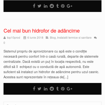
Cel mai bun hidrofor de adâncime
top10prod
6 iunie 2018
Blog
,
Instalatii termice si sanitare
0
Sistemul propriu de aprovizionare cu apă este o condiție
necesară pentru confort într-o casă rurală, departe de sistemele
centralizate. Dacă există un puț în locația respectivă, nu este
dificil să îl echipezi cu o conductă de apă autonomă. Este
suficient să instalezi un hidrofor de adâncime pentru uzul casnic.
Acestea sunt reprezentate în rețeaua de[...]