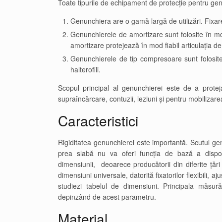
Toate tipurile de echipament de protecție pentru genu
Genunchiera are o gamă largă de utilizări. Fixar
Genunchierele de amortizare sunt folosite în mod
amortizare protejează în mod fiabil articulația de 
Genunchierele de tip compresoare sunt folosite 
halterofili.
Scopul principal al genunchierei este de a proteja
supraîncărcare, contuzii, leziuni și pentru mobilizar
Caracteristici
Rigiditatea genunchierei este importantă. Scutul gen
prea slabă nu va oferi funcția de bază a dispo
dimensiunii, deoarece producătorii din diferite ță
dimensiuni universale, datorită fixatorilor flexibili, a
studiezi tabelul de dimensiuni. Principala măsură
depinzând de acest parametru.
Material