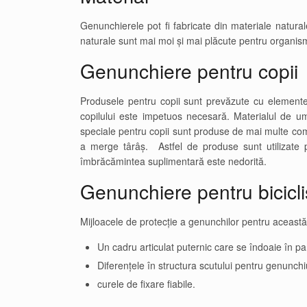
Genunchierele pot fi fabricate din materiale natural
naturale sunt mai moi și mai plăcute pentru organism
Genunchiere pentru copii
Produsele pentru copii sunt prevăzute cu elemente de
copilului este impetuos necesară. Materialul de um
speciale pentru copii sunt produse de mai multe comp
a merge târâș. Astfel de produse sunt utilizate 
îmbrăcămintea suplimentară este nedorită.
Genunchiere pentru bicicli
Mijloacele de protecție a genunchilor pentru această
Un cadru articulat puternic care se îndoaie în par
Diferențele în structura scutului pentru genunchiu
curele de fixare fiabile.