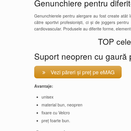
Genunchiere pentru diferit
Genunchierele pentru alergare au fost create atât î
către sportivi profesioniști, ci și de joggers pentr
cardiovascular. Produsele au diferite forme, elemente
TOP cele
Suport neopren cu gaură 
Vezi păreri și preț pe eMAG
Avantaje:
unisex
material bun, neopren
fixare cu Velcro
preț foarte bun.