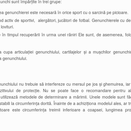
nchi sunt împărțite în trei grupe:
ea genunchierei este necesară în orice sport cu o sarcină pe picioare.
 activ de sportivi, alergători, jucători de fotbal. Genunchierele cu d
lovituri.
în timpul recuperării în urma unei răniri Ele sunt, de asemenea, fol
 cupa articulației genunchiului, cartilajelor și a mușchilor genunch
ea genunchiului.
unchiului nu trebuie să interfereze cu mersul pe jos și ghemuirea, iar
zitivului de protecție. Nu se poate face o recomandare pentru a
ri utilizează metodele de determinare a mărimii. Unele modele sunt f
justabili la circumferința dorită. Înainte de a achiziționa modelul ales, ar t
toare este circumferința treimii inferioare a coapsei, lungimea pro