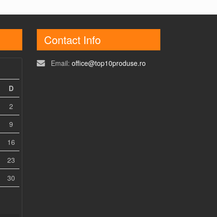
Contact Info
Email:
office@top10produse.ro
D
2
9
16
23
30