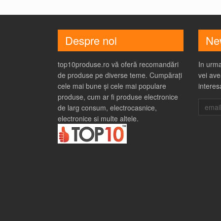
Despre noi
New
top10produse.ro vă oferă recomandări
In urma
de produse pe diverse teme. Cumpărați
vei ave
cele mai bune și cele mai populare
interes
produse, cum ar fi produse electronice
de larg consum, electrocasnice,
electronice si multe altele.