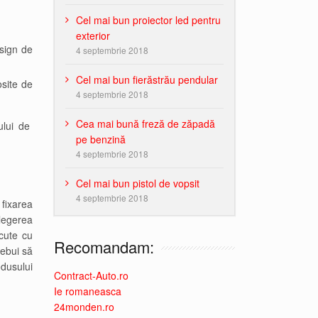
Cel mai bun proiector led pentru
exterior
esign de
4 septembrie 2018
Cel mai bun fierăstrău pendular
osite de
4 septembrie 2018
Cea mai bună freză de zăpadă
iului de
pe benzină
4 septembrie 2018
Cel mai bun pistol de vopsit
4 septembrie 2018
 fixarea
legerea
ăcute cu
Recomandam:
rebui să
dusului
Contract-Auto.ro
Ie romaneasca
24monden.ro