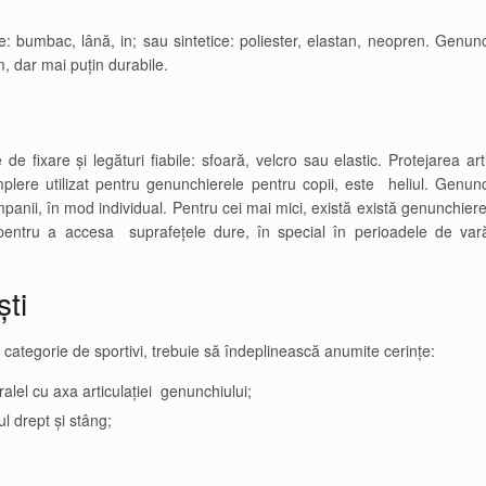
e: bumbac, lână, in; sau sintetice: poliester, elastan, neopren. Genun
, dar mai puțin durabile.
 fixare și legături fiabile: sfoară, velcro sau elastic. Protejarea arti
plere utilizat pentru genunchierele pentru copii, este heliul. Genun
anii, în mod individual. Pentru cei mai mici, există există genunchier
pentru a accesa suprafețele dure, în special în perioadele de var
ști
 categorie de sportivi, trebuie să îndeplinească anumite cerințe:
alel cu axa articulației genunchiului;
l drept și stâng;