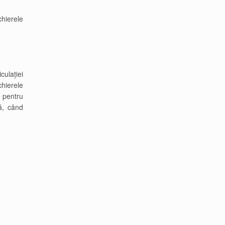
chierele
culației
chierele
e pentru
ă, când