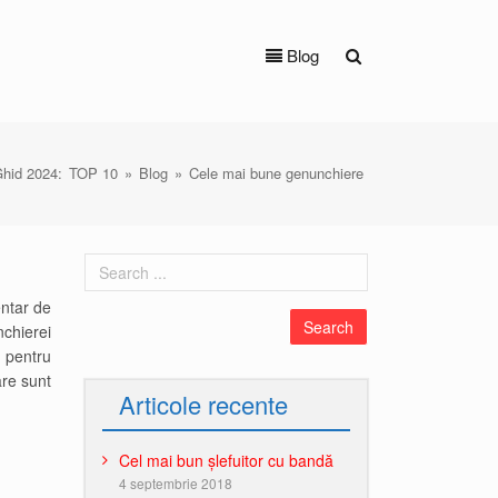
Blog
hid 2024:
TOP 10
»
Blog
»
Cele mai bune genunchiere
ntar de
chierei
 pentru
are sunt
Articole recente
Cel mai bun șlefuitor cu bandă
4 septembrie 2018