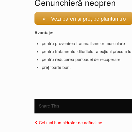
Genunchieră neopren
Vezi păreri și preț pe plantum.ro
Avantaje:
pentru prevenirea traumatismelor musculare
pentru tratamentul diferitelor afecţiuni precum lux
pentru reducerea perioadei de recuperare
preț foarte bun.
Share This
Cel mai bun hidrofor de adâncime