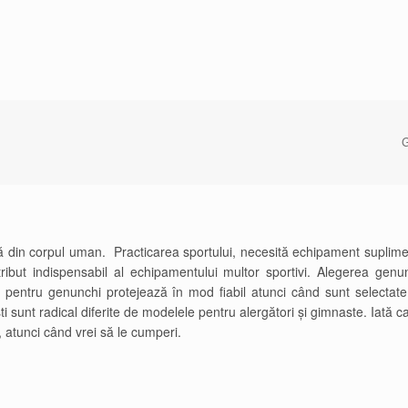
G
 din corpul uman. Practicarea sportului, necesită echipament suplime
ibut indispensabil al echipamentului multor sportivi. Alegerea genun
 pentru genunchi protejează în mod fiabil atunci când sunt selectate
i sunt radical diferite de modelele pentru alergători și gimnaste. Iată c
, atunci când vrei să le cumperi.