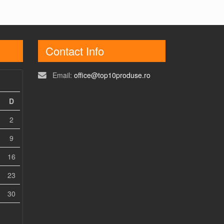
Contact Info
Email:
office@top10produse.ro
D
2
9
16
23
30