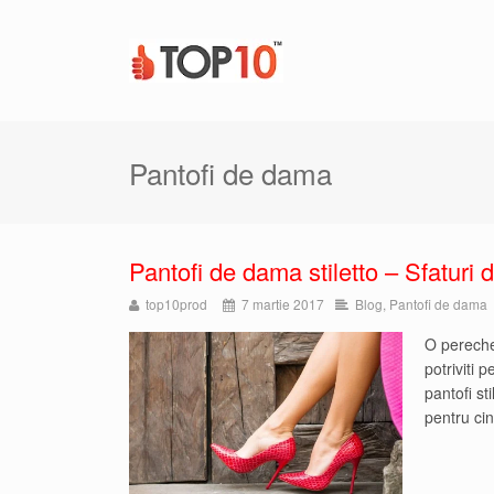
Pantofi de dama
Pantofi de dama stiletto – Sfaturi
top10prod
7 martie 2017
Blog
,
Pantofi de dama
O pereche 
potriviti 
pantofi st
pentru cin