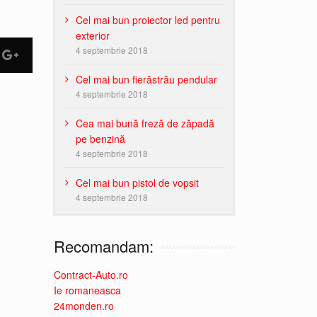
Cel mai bun proiector led pentru
exterior
4 septembrie 2018
Cel mai bun fierăstrău pendular
4 septembrie 2018
Cea mai bună freză de zăpadă
pe benzină
4 septembrie 2018
Cel mai bun pistol de vopsit
4 septembrie 2018
Recomandam:
Contract-Auto.ro
Ie romaneasca
24monden.ro