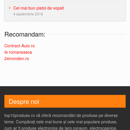
Cel mai bun pistol de vopsit
4 septembrie 2018
Recomandam:
Contract-Auto.ro
Ie romaneasca
24monden.ro
Despre noi
top10produse.ro vă oferă recomandări de produse pe diverse
teme. Cumpărați cele mai bune și cele mai populare produse,
cum ar fi produse electronice de larg consum, electrocasnice,