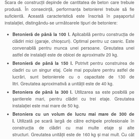
Scara de construcții depinde de cantitatea de beton care trebuie
produsă. În consecință, performanța betonierei trebuie să fie
suficientă. Această caracteristică este înscrisă în pașaportul
instalației, distingându-se următoarele tipuri de betoniere:
Betonieră de până la 100 l.
Aplicabilă pentru construcția de
clădiri mici (garaje, chioșcuri). Optimal pentru uz casnic. Este
convenabilă pentru munca unei persoane. Greutatea unei
astfel de instalații este de obicei de aproximativ 20 kg.
Betonieră de până la 150 l.
Potrivit pentru construirea de
cladiri cu un singur etaj. Cele mai populare pentru astfel de
lucrări, sunt betonierele cu o capacitate de 130 de
litri. Greutatea aproximativă a unității este de 40 kg.
Betoniera de până la 300 l.
Utilizarea sa este posibilă pe
șantierele mari, pentru clădiri cu trei etaje. Greutatea
instalației este mai mare de 50 kg.
Betoniera cu un volum de lucru mai mare de 300 de
l.
Utilizată pe scară largă de către echipele profesionale în
construcția de clădiri cu mai multe etaje și alte
structuri. Greutatea unității este de 160 kg și mai mult. Cu cât