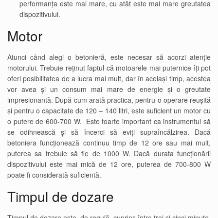
performanța este mai mare, cu atât este mai mare greutatea
dispozitivului.
Motor
Atunci când alegi o betonieră, este necesar să acorzi atenție
motorului. Trebuie reținut faptul că motoarele mai puternice îți pot
oferi posibilitatea de a lucra mai mult, dar în același timp, acestea
vor avea și un consum mai mare de energie și o greutate
impresionantă. După cum arată practica, pentru o operare reușită
și pentru o capacitate de 120 – 140 litri, este suficient un motor cu
o putere de 600-700 W. Este foarte important ca instrumentul să
se odihnească și să încerci să eviți supraîncălzirea. Dacă
betoniera funcționează continuu timp de 12 ore sau mai mult,
puterea sa trebuie să fie de 1000 W. Dacă durata funcționării
dispozitivului este mai mică de 12 ore, puterea de 700-800 W
poate fi considerată suficientă.
Timpul de dozare
Timpul de dozare este, de regulă, cuprins între trei și cinci minute.